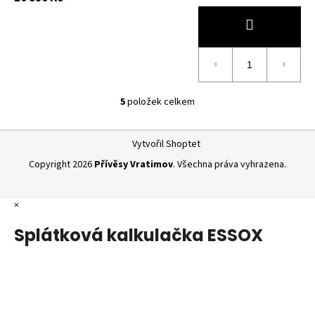
5
položek celkem
O
v
Z
l
Vytvořil Shoptet
á
á
Copyright 2026
Přívěsy Vratimov
. Všechna práva vyhrazena.
d
p
a
a
c
×
t
í
í
p
Splátková kalkulačka ESSOX
r
v
k
y
v