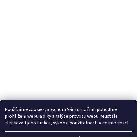
ý
p
i
s
u
Používáme cookies, abychom Vám umožnili pohodlné
prohlížení webu a díky analýze provozu webu neustále
zlepšovali jeho funkce, výkon a použitelnost.
Více informací