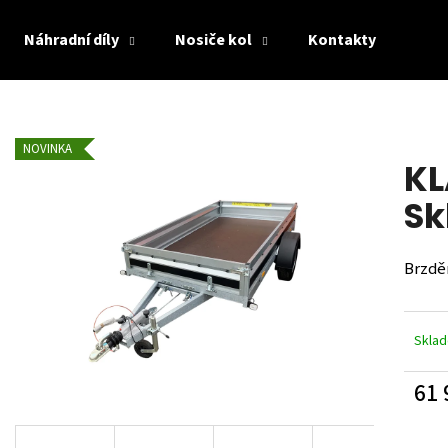
Náhradní díly
Nosiče kol
Kontakty
Co potřebujete najít?
NOVINKA
KL
HLEDAT
Sk
Brzdě
Doporučujeme
Skla
61 
Měrn
cena: