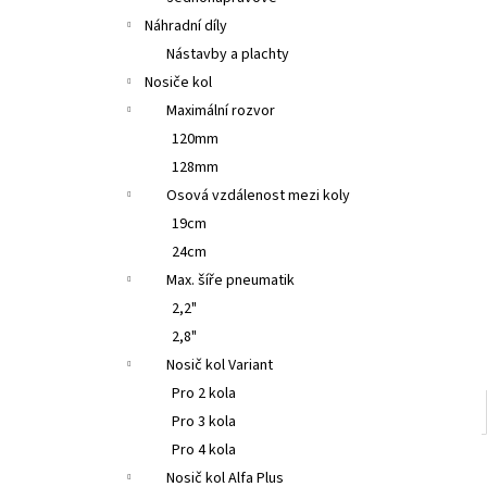
KLABO EASY 270 B SKLOPNÝ
l
Náhradní díly
50 990 Kč
Nástavby a plachty
Nosiče kol
Maximální rozvor
120mm
128mm
Osová vzdálenost mezi koly
19cm
24cm
Max. šíře pneumatik
2,2"
2,8"
Nosič kol Variant
Pro 2 kola
Pro 3 kola
Pro 4 kola
Nosič kol Alfa Plus