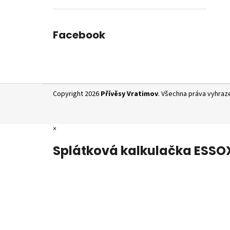
Facebook
Z
Copyright 2026
Přívěsy Vratimov
. Všechna práva vyhraz
á
p
a
×
t
Splátková kalkulačka ESSO
í