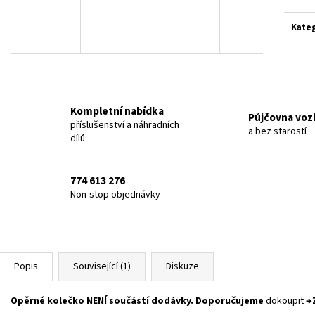
KLABO PROFI 320 HOCH MAXI
KLABO PROFI 320
66 500 Kč
61 990 Kč
Kate
Kompletní nabídka
Půjčovna voz
příslušenství a náhradních
a bez starostí
dílů
774 613 276
Non-stop objednávky
Popis
Související (1)
Diskuze
Opěrné kolečko NENÍ součástí dodávky. Doporučujeme
dokoupit
→