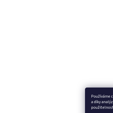
Používáme c
a díky analý
použitelnos