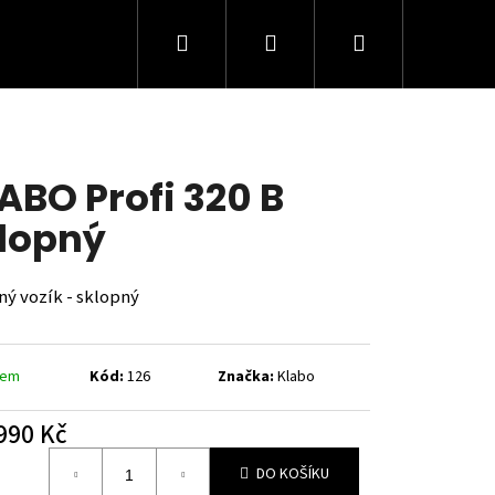
Hledat
Přihlášení
Nákupní
košík
ABO Profi 320 B
lopný
ný vozík - sklopný
dem
Kód:
126
Značka:
Klabo
Následující
990 Kč
á
DO KOŠÍKU