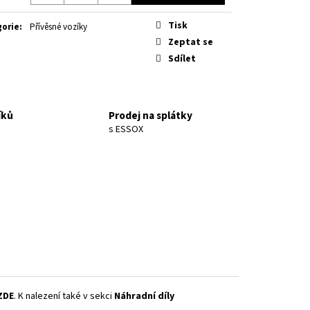
 B SKLOPNÝ
Tisk
gorie
:
Přívěsné vozíky
Zeptat se
Sdílet
íků
Prodej na splátky
s ESSOX
ZDE
. K nalezení také v sekci
Náhradní díly