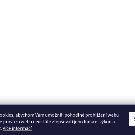
ookies, abychom Vám umožnili pohodlné prohlížení webu
ze provozu webu neustále zlepšovali jeho funkce, výkon a
t.
Více informací