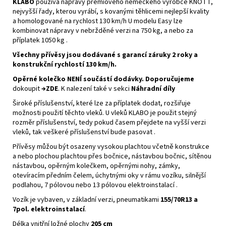
KLABO
používá nápravy prémiového německého výrobce KNOTT,
nejvyšší řady, kterou vyrábí, s kovanými těhlicemi nejlepší kvality
a homologované na rychlost 130 km/h U modelu Easy lze
kombinovat nápravy v nebržděné verzi na 750 kg, a nebo za
příplatek 1050 kg .
Všechny přívěsy jsou dodávané s garancí záruky 2 roky a
konstrukční rychlostí 130 km/h.
Opěrné kolečko NENÍ součástí dodávky. Doporučujeme
dokoupit
→ZDE
. K nalezení také v sekci
Náhradní díly
Široké příslušenství, které lze za příplatek dodat, rozšiřuje
možnosti použití těchto vleků. U vleků KLABO je použit stejný
rozměr příslušenství, tedy pokud časem přejdete na vyšší verzi
vleků, tak veškeré příslušenství bude pasovat .
Přívěsy můžou být osazeny vysokou plachtou včetně konstrukce
a nebo plochou plachtou přes bočnice, nástavbou bočnic, sítěnou
nástavbou, opěrným kolečkem, opěrnými nohy, zámky,
otevíracím předním čelem, úchytnými oky v rámu vozíku, silnější
podlahou, 7 pólovou nebo 13 pólovou elektroinstalací .
Vozík je vybaven, v základní verzi, pneumatikami
155/70R13 a
7pol. elektroinstalací
.
Délka vnitřní ložné plochy
205 cm