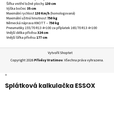
Šířka vnitřní ložné plochy
130 cm
Výška bočnic
35 cm
Maximální rychlost
130 Km/h
(homologovaná)
Maximální užitná hmotnost
750 kg
Německá náprava KNOTT –
750 kg
Pneumatiky 155/70 R13 4×100 za příplatek 165/70 R13 4×100
Vnější délka přívěsu
324 cm
Vnější šířka přívěsu
177 cm
Z
Vytvořil Shoptet
á
Copyright 2026
Přívěsy Vratimov
. Všechna práva vyhrazena.
p
a
×
t
í
Splátková kalkulačka ESSOX