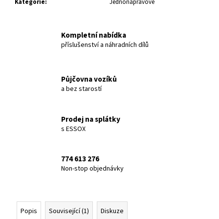
č
Kategorie
:
Jednonápravové
u
j
e
Kompletní nabídka
m
příslušenství a náhradních dílů
e
Půjčovna vozíků
KLABO
a bez starostí
EASY
270
T
Prodej na splátky
35
s ESSOX
990
Kč
774 613 276
Non-stop objednávky
Popis
Související (1)
Diskuze