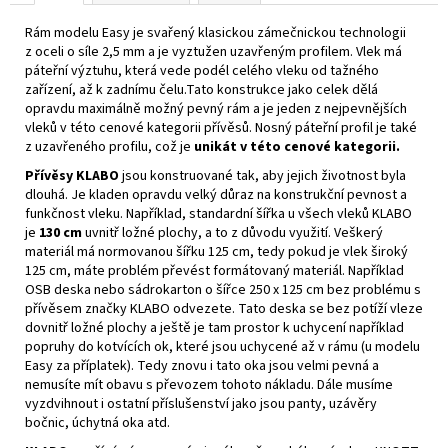
Rám modelu Easy je svařený klasickou zámečnickou technologii
z oceli o síle 2,5 mm a je vyztužen uzavřeným profilem. Vlek má
páteřní výztuhu, která vede podél celého vleku od tažného
zařízení, až k zadnímu čelu.Tato konstrukce jako celek dělá
opravdu maximálně možný pevný rám a je jeden z nejpevnějších
vleků v této cenové kategorii přívěsů. Nosný páteřní profil je také
z uzavřeného profilu, což je
unikát v této cenové kategorii.
Přívěsy KLABO
jsou konstruované tak, aby jejich životnost byla
dlouhá. Je kladen opravdu velký důraz na konstrukční pevnost a
funkčnost vleku. Například, standardní šířka u všech vleků KLABO
je
130 cm
uvnitř ložné plochy, a to z důvodu využití. Veškerý
materiál má normovanou šířku 125 cm, tedy pokud je vlek široký
125 cm, máte problém převést formátovaný materiál. Například
OSB deska nebo sádrokarton o šířce 250 x 125 cm bez problému s
přívěsem značky KLABO odvezete. Tato deska se bez potíží vleze
dovnitř ložné plochy a ještě je tam prostor k uchycení například
popruhy do kotvících ok, které jsou uchycené až v rámu (u modelu
Easy za příplatek). Tedy znovu i tato oka jsou velmi pevná a
nemusíte mít obavu s převozem tohoto nákladu. Dále musíme
vyzdvihnout i ostatní příslušenství jako jsou panty, uzávěry
bočnic, úchytná oka atd.