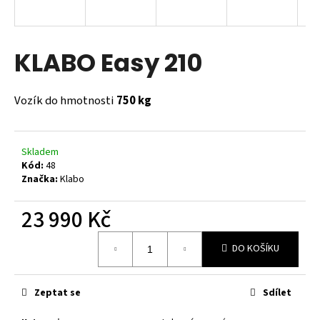
a
j
í
KLABO Easy 210
t
?
Vozík do hmotnosti
750 kg
Skladem
Kód:
48
HLEDAT
Značka:
Klabo
23 990 Kč
D
Měrná
o
DO KOŠÍKU
cena:
p
o
r
Zeptat se
Sdílet
u