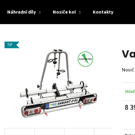
Náhradní díly
Nosiče kol
Kontakty
Co potřebujete najít?
TIP
Va
HLEDAT
Nosič
Doporučujeme
Skla
8 3
Měrn
cena: