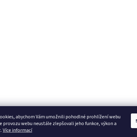
ookies, abychom Vám umožnili pohodlné prohlížení webu
ze provozu webu neustále zlepšovali jeho funkce, výkon a
t.
Více informací