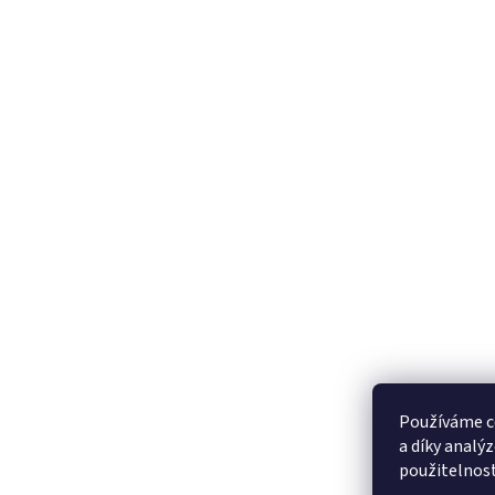
Používáme c
a díky analý
použitelnos