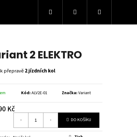
Hledat
Přihlášení
Nákupní
košík
riant 2 ELEKTRO
 k přepravě
2 jízdních kol
dem
Kód:
ALV2E-01
Značka:
Variant
90 Kč
á
Následující
DO KOŠÍKU
Tisk