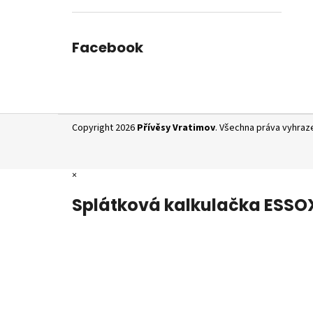
Facebook
Z
Copyright 2026
Přívěsy Vratimov
. Všechna práva vyhraz
á
p
a
×
t
Splátková kalkulačka ESSO
í