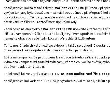
uzamykatelnou hrazdu a nejvzdálenější kolo - předchozí tak nelze z nosi
Nosič jízdních kol na tažné zařízení
Variant 2 ELEKTRO
je určen k přeprav
vyvíjen tak, aby bylo dosaženo maximální bezpečnosti při přepravě kol.
praktické použití. Tento typ nosiče elektrokol na kouli je speciálně upr
především rozšířenou roztečí mezi upnutými koly.
Zadní nosič na elektrokola
Variant 2 ELEKTRO
upevníte k tažnému zaříz
klíče a uzamknete. Držák na kola na kouli je vybaven spodním aretačním š
nemusíte obávat o vaše jízdní kola ani při rychlejší jízdě autem.
Tento nosič jízdních kol umožňuje sklopení, takže se pohodlně dostanet
Nosič jednoduše sklopíte zatáhnutím za madlo v jeho středu.
Světelná rampa nosiče je připojena k zásuvce tažného zařízení vozidla
vybavena kompletními zadními svítilnami, včetně couvacího světla, mlho
dodáváme adaptér 7-13 pin.
Zadní nosič kol ve verzi Variant 2 ELEKTRO
není možné rozšířit o adap
Nosič jízdních kol Variant 2 ELEKTRO je vyroben z kvalitní oceli, hliníku a