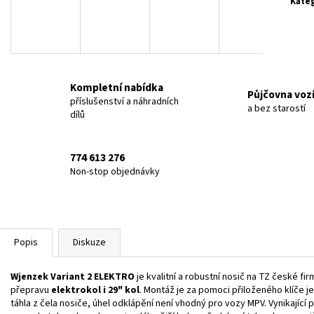
Kate
KLABO PROFI 320 B HOCH MAXI
KLABO DLUŽICE
81 990 Kč
71 990 Kč
Kompletní nabídka
Půjčovna voz
příslušenství a náhradních
a bez starostí
dílů
774 613 276
Non-stop objednávky
Popis
Diskuze
Wjenzek Variant 2 ELEKTRO
je kvalitní a robustní nosič na TZ české f
přepravu
elektrokol i 29" kol
. Montáž je za pomoci přiloženého klíče j
táhla z čela nosiče, úhel odklápění není vhodný pro vozy MPV. Vynikajíc