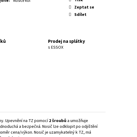
gorie
:
Nosiče kol
Zeptat se
Sdílet
íků
Prodej na splátky
s ESSOX
irmy. Upevnění na TZ pomocí
2 šroubů
a umožňuje
ednoduchá a bezpečná. Nosič lze odklopit po odjištění
í poměr cena/výkon. Nosič je uzamykatelný k TZ, má