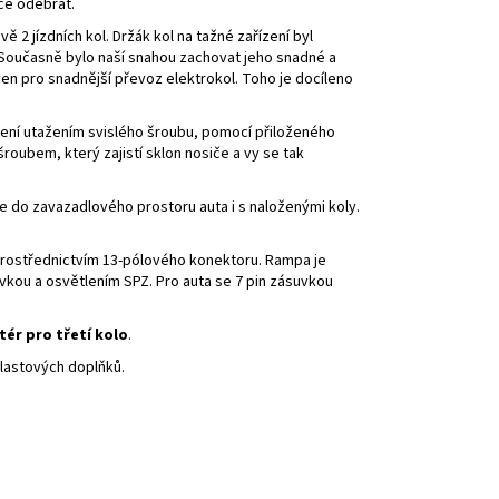
če odebrat.
ě 2 jízdních kol. Držák kol na tažné zařízení byl
 Současně bylo naší snahou zachovat jeho snadné a
aven pro snadnější převoz elektrokol. Toho je docíleno
ení utažením svislého šroubu, pomocí přiloženého
roubem, který zajistí sklon nosiče a vy se tak
e do zavazadlového prostoru auta i s naloženými koly.
 prostřednictvím 13-pólového konektoru. Rampa je
vkou a osvětlením SPZ. Pro auta se 7 pin zásuvkou
tér pro třetí kolo
.
 plastových doplňků.