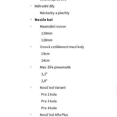
KLABO PROFI 320 HOCH MAXI
l
Náhradní díly
66 500 Kč
Nástavby a plachty
Nosiče kol
Maximální rozvor
120mm
128mm
Osová vzdálenost mezi koly
19cm
24cm
Max. šíře pneumatik
2,2"
2,8"
Nosič kol Variant
Pro 2 kola
Pro 3 kola
Pro 4 kola
Nosič kol Alfa Plus