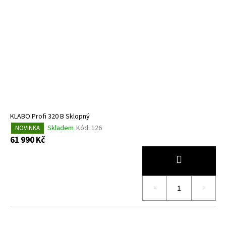
č
u
j
e
m
e
KLABO
PROFI
320
B
KLABO Profi 320 B Sklopný
SKLOPNÝ
Skladem
Kód:
126
NOVINKA
61
61 990 Kč
990
Kč