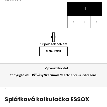
S
1
2
t
r
17
položek celkem
O
á
v
NAHORU
n
l
k
o
á
Z
v
d
Vytvořil Shoptet
á
á
a
n
Copyright 2026
Přívěsy Vratimov
. Všechna práva vyhrazena.
p
c
í
í
a
p
×
t
r
í
Splátková kalkulačka ESSOX
v
k